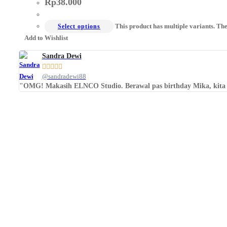
Rp
38.000
This product has multiple variants. Th
Select options
Add to Wishlist
Sandra Dewi





@sandradewi88
"OMG! Makasih ELNCO Studio. Berawal pas birthday Mika, kita pes