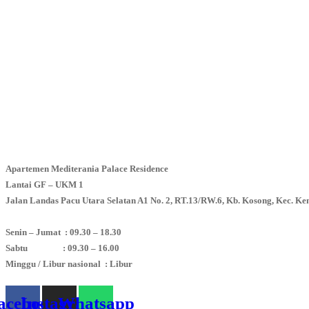
Apartemen Mediterania Palace Residence
Lantai GF – UKM 1
Jalan Landas Pacu Utara Selatan A1 No. 2, RT.13/RW.6, Kb. Kosong, Kec. K
Senin – Jumat : 09.30 – 18.30
Sabtu : 09.30 – 16.00
Minggu / Libur nasional : Libur
acebook
Instagram
Whatsapp