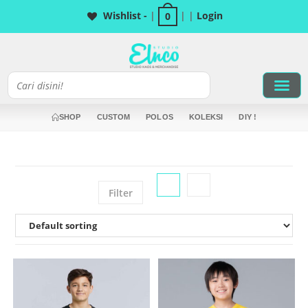
Wishlist -
|
| |
Login
0
ELNCO Biz
Akun Saya
SHOP
CUSTOM
POLOS
KOLEKSI
DIY !
Filter