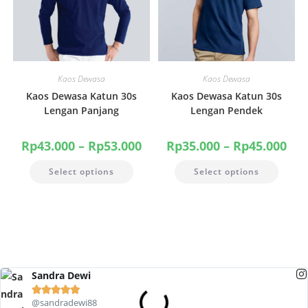
Kaos Dewasa
Kaos Dewasa
Kaos Dewasa Katun 30s
Kaos Dewasa Katun 30s
Lengan Panjang
Lengan Pendek
Rp
43.000
–
Rp
53.000
Rp
35.000
–
Rp
45.000
Select options
Select options
Sandra Dewi





@sandradewi88