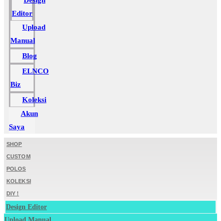
Design
Editor
Upload
Manual
Blog
ELNCO
Biz
Koleksi
Akun
Saya
SHOP
CUSTOM
POLOS
KOLEKSI
DIY !
Design Editor
Upload Manual