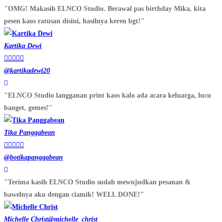
"OMG! Makasih ELNCO Studio. Berawal pas birthday Mika, kita
pesen kaos ratusan disini, hasilnya keren bgt!"
Kartika Dewi





@kartikadewi20
"ELNCO Studio langganan print kaos kalo ada acara keluarga, lucu
banget, gemes!"
Tika Panggabean





@botikapanggabean
"Terima kasih ELNCO Studio sudah mewujudkan pesanan &
bawelnya aku dengan ciamik! WELL DONE!"
Michelle Christ
@michelle_christ