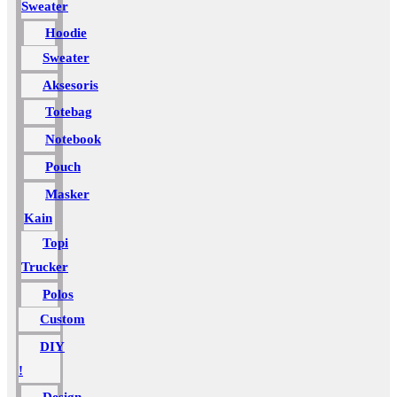
Sweater
Hoodie
Sweater
Aksesoris
Totebag
Notebook
Pouch
Masker
Kain
Topi
Trucker
Polos
Custom
DIY
!