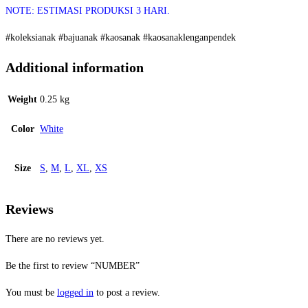
NOTE: ESTIMASI PRODUKSI 3 HARI.
#koleksianak #bajuanak #kaosanak #kaosanaklenganpendek
Additional information
Weight
0.25 kg
Color
White
Size
S
,
M
,
L
,
XL
,
XS
Reviews
There are no reviews yet.
Be the first to review “NUMBER”
You must be
logged in
to post a review.