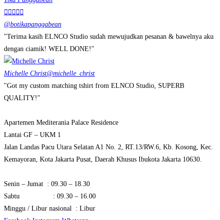





@botikapanggabean
"Terima kasih ELNCO Studio sudah mewujudkan pesanan & bawelnya aku
dengan ciamik! WELL DONE!"
Michelle Christ
@michelle_christ
"Got my custom matching tshirt from ELNCO Studio, SUPERB
QUALITY!"
Apartemen Mediterania Palace Residence
Lantai GF – UKM 1
Jalan Landas Pacu Utara Selatan A1 No. 2, RT.13/RW.6, Kb. Kosong, Kec.
Kemayoran, Kota Jakarta Pusat, Daerah Khusus Ibukota Jakarta 10630.
Senin – Jumat : 09.30 – 18.30
Sabtu : 09.30 – 16.00
Minggu / Libur nasional : Libur