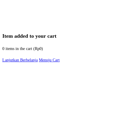
Item added to your cart
0
items in the cart (
Rp
0
)
Lanjutkan Berbelanja
Menuju Cart