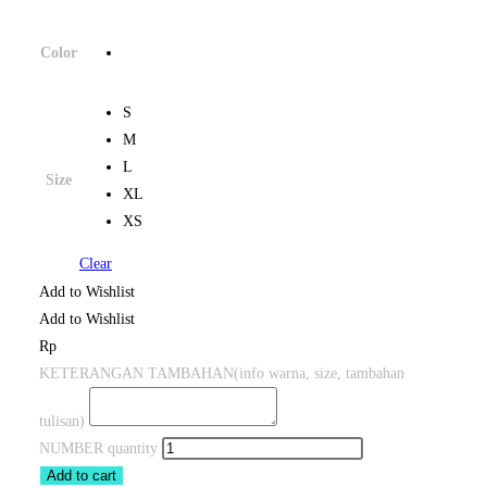
Color
S
M
L
Size
XL
XS
Clear
Add to Wishlist
Add to Wishlist
Rp
KETERANGAN TAMBAHAN
(info warna, size, tambahan
tulisan)
NUMBER quantity
Add to cart