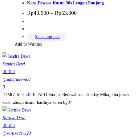
Kaos Dewasa Katun 30s Lengan Panjang
Price
Rp
43.000
–
Rp
53.000
range:
Rp43.000
through
Rp53.000
This
Select options
product
Add to Wishlist
has
multiple
Sandra Dewi
variants.





The
@sandradewi88
options
may
"OMG! Makasih ELNCO Studio. Berawal pas birthday Mika, kita pesen
be
kaos ratusan disini, hasilnya keren bgt!"
chosen
on
Kartika Dewi
the





product
@kartikadewi20
page