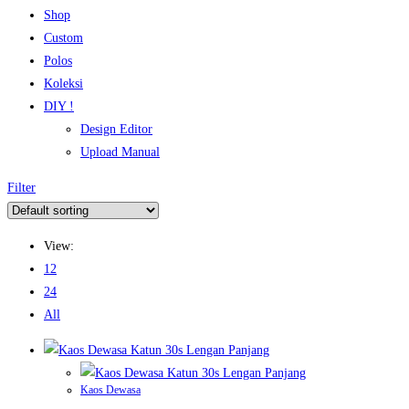
Shop
Custom
Polos
Koleksi
DIY !
Design Editor
Upload Manual
Filter
View:
12
24
All
Kaos Dewasa