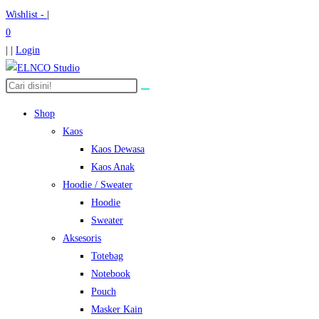
Skip
Wishlist -
|
to
0
content
| |
Login
Search
the
Shop
website
Kaos
Kaos Dewasa
Kaos Anak
Hoodie / Sweater
Hoodie
Sweater
Aksesoris
Totebag
Notebook
Pouch
Masker Kain