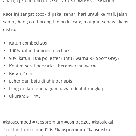
apalagi jika ditambah DESIGN CUSTOM KAMU SENDIRI !
Kaos ini sangat cocok dipakai sehari-hari untuk ke mall, jalan
santai, hang out bareng teman ke cafe, maupun sebagai kaos
distro.
Katun combed 20s
100% katun Indonesia terbaik
90% katun, 10% poliester (untuk warna RS Sport Grey)
Konten serat bervariasi berdasarkan warna
Kerah 2 cm
Leher dan baju dijahit berlapis
Lengan dan tepi bagian bawah dijahit rangkap
Ukuran: S – 4XL
#kaoscombed #kaospremium #combed20S #kaoslokal
#customkaoscombed20s #kaospremium #kaosdistro