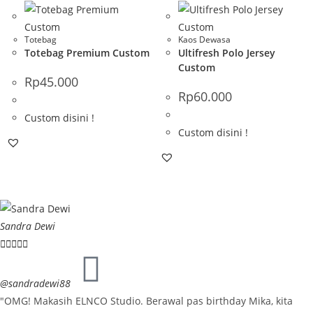
Totebag
Kaos Dewasa
Totebag Premium Custom
Ultifresh Polo Jersey
Custom
Rp
45.000
Rp
60.000
Custom disini !
Custom disini !
Sandra Dewi





@sandradewi88
"OMG! Makasih ELNCO Studio. Berawal pas birthday Mika, kita