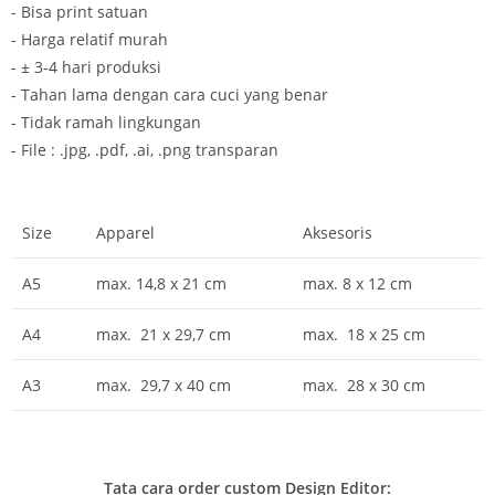
- Bisa print satuan
- Harga relatif murah
- ± 3-4 hari produksi
- Tahan lama dengan cara cuci yang benar
- Tidak ramah lingkungan
- File : .jpg, .pdf, .ai, .png transparan
Size
Apparel
Aksesoris
A5
max. 14,8 x 21 cm
max. 8 x 12 cm
A4
max. 21 x 29,7 cm
max. 18 x 25 cm
A3
max. 29,7 x 40 cm
max. 28 x 30 cm
Tata cara order custom Design Editor: