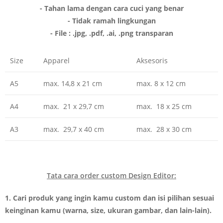
- Tahan lama dengan cara cuci yang benar
- Tidak ramah lingkungan
- File : .jpg, .pdf, .ai, .png transparan
Size
Apparel
Aksesoris
A5
max. 14,8 x 21 cm
max. 8 x 12 cm
A4
max. 21 x 29,7 cm
max. 18 x 25 cm
A3
max. 29,7 x 40 cm
max. 28 x 30 cm
Tata cara order custom Design Editor:
1. Cari produk yang ingin kamu custom dan isi pilihan sesuai
keinginan kamu (warna, size, ukuran gambar, dan lain-lain).