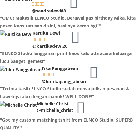





@sandradewi88
"OMG! Makasih ELNCO Studio. Berawal pas birthday Mika, kita
pesen kaos ratusan disini, hasilnya keren bgt!"
Kartika Dewi





@kartikadewi20
"ELNCO Studio langganan print kaos kalo ada acara keluarga,
lucu banget, gemes!"
Tika Panggabean





@botikapanggabean
"Terima kasih ELNCO Studio sudah mewujudkan pesanan &
bawelnya aku dengan ciamik! WELL DONE!"
Michelle Christ
@michelle_christ
"Got my custom matching tshirt from ELNCO Studio, SUPERB
QUALITY!"