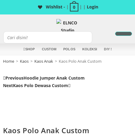
Wishlist -
|
| |
Login
0
ELNCO Biz
Akun Saya
SHOP
CUSTOM
POLOS
KOLEKSI
DIY !
Home
>
Kaos
>
Kaos Anak
>
Kaos Polo Anak Custom
Previous
Hoodie Jumper Anak Custom
Next
Kaos Polo Dewasa Custom
Kaos Polo Anak Custom