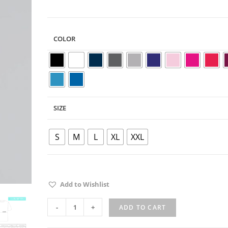
COLOR
SIZE
S
M
L
XL
XXL
Add to Wishlist
-
+
ADD TO CART