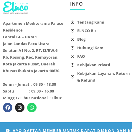
INFO
Tentang Kami
Apartemen Mediterania Palace
Residence
ELNCO Biz
Lantai GF – UKM 1
Blog
Jalan Landas Pacu Utara
Hubungi Kami
Selatan A1 No. 2, RT.13/RW.6,
FAQ
Kb. Kosong, Kec. Kemayoran,
Kota Jakarta Pusat, Daerah
Kebijakan Privasi
Khusus Ibukota Jakarta 10630.
Kebijakan Layanan, Return
& Refund
Senin – Jumat : 09.30 – 18.30
Sabtu : 09.30 – 16.00
Minggu / Libur nasional : Libur
AYO DAFTAR MEMBER UNTUK DAPAT DISKON DAN 