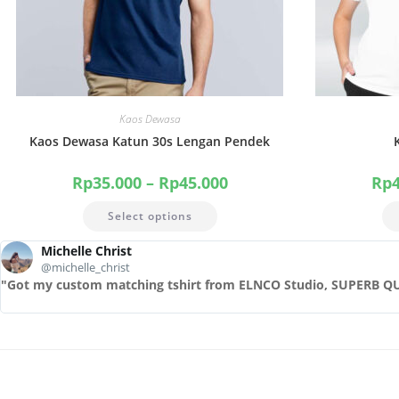
Kaos Dewasa
Kaos Dewasa Katun 30s Lengan Pendek
Rp
35.000
–
Rp
45.000
Rp
Select options
Michelle Christ
@michelle_christ
"Got my custom matching tshirt from ELNCO Studio, SUPERB Q