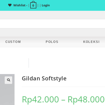
Wishlist -
|
| |
Login
0
CUSTOM
POLOS
KOLEKSI
Gildan Softstyle
Rp
42.000
–
Rp
48.000