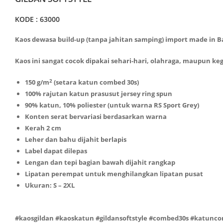
KODE : 63000
Kaos dewasa build-up (tanpa jahitan samping) import made in B
Kaos ini sangat cocok dipakai sehari-hari, olahraga, maupun ke
2
150 g/m
(setara katun combed 30s)
100% rajutan katun prasusut jersey ring spun
90% katun, 10% poliester (untuk warna RS Sport Grey)
Konten serat bervariasi berdasarkan warna
Kerah 2 cm
Leher dan bahu dijahit berlapis
Label dapat dilepas
Lengan dan tepi bagian bawah dijahit rangkap
Lipatan perempat untuk menghilangkan lipatan pusat
Ukuran: S – 2XL
#kaosgildan #kaoskatun #gildansoftstyle #combed30s #katun