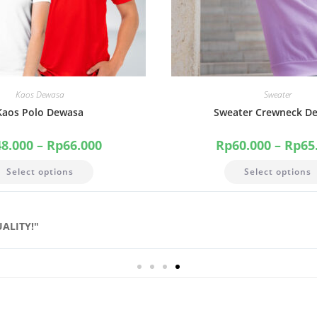
Kaos Dewasa
Sweater
Kaos Polo Dewasa
Sweater Crewneck D
48.000
–
Rp
66.000
Rp
60.000
–
Rp
65
Select options
Select options
UALITY!"